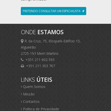
PRETENDO CONSULTAR UM ESPECIALISTA
ONDE
ESTAMOS
R. da Cruz, 75, Elospark-Edifício 15,
Algueirão
2725-193 Mem Martins
+351 211 602 593
+351 211 303 767
LINKS
ÚTEIS
Quem Somos
Missão
Contactos
Politica de Privacidade