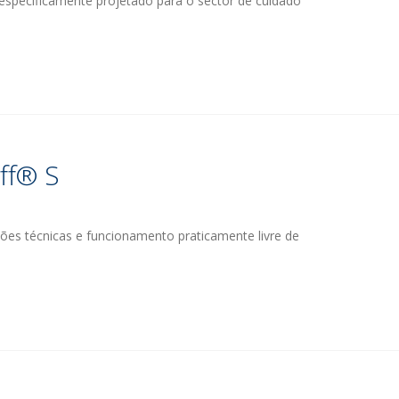
especificamente projetado para o sector de cuidado
ff® S
ões técnicas e funcionamento praticamente livre de