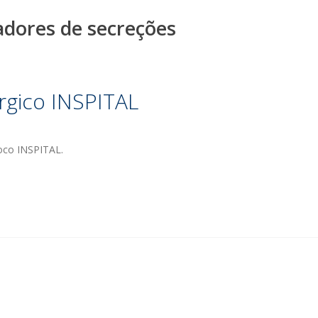
radores de secreções
úrgico INSPITAL
loco INSPITAL.