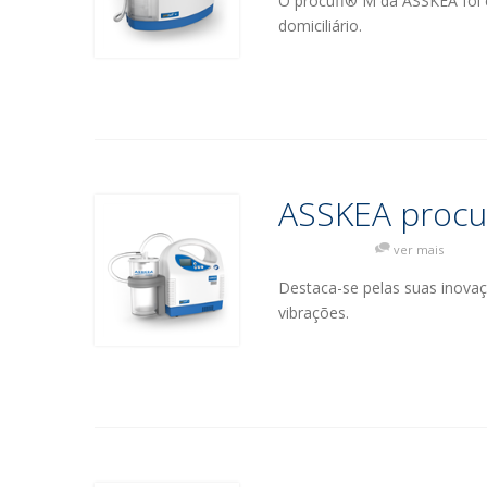
O procuff® M da ASSKEA foi 
domiciliário.
ASSKEA procu
ver mais
Destaca-se pelas suas inovaç
vibrações.