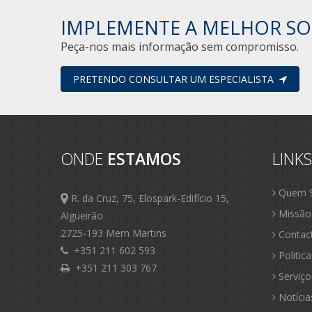
IMPLEMENTE A MELHOR SO
Peça-nos mais informação sem compromisso.
PRETENDO CONSULTAR UM ESPECIALISTA
ONDE
ESTAMOS
LINK
Quem 
R. da Cruz, 75, Elospark-Edifício 15,
Missão
Algueirão
2725-193 Mem Martins
Contac
+351 211 602 593
Politic
+351 211 303 767
Serviço
Notícia