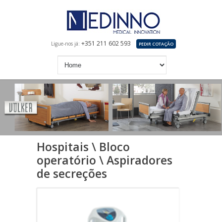
+351 211 602 593
Ligue-nos já:
PEDIR COTAÇÃO
Hospitais \ Bloco
operatório \ Aspiradores
de secreções