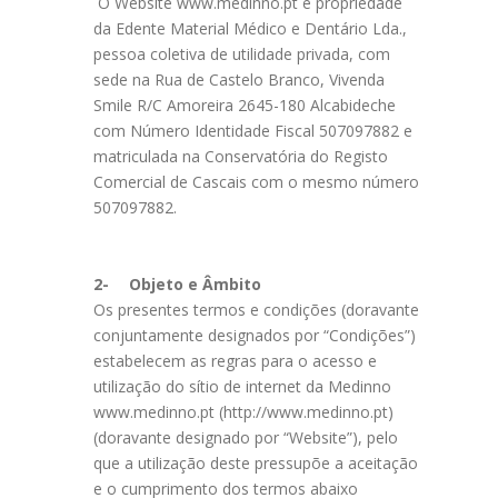
O Website www.medinno.pt é propriedade
da Edente Material Médico e Dentário Lda.,
pessoa coletiva de utilidade privada, com
sede na Rua de Castelo Branco, Vivenda
Smile R/C Amoreira 2645-180 Alcabideche
com Número Identidade Fiscal 507097882 e
matriculada na Conservatória do Registo
Comercial de Cascais com o mesmo número
507097882.
2-
Objeto e Âmbito
Os presentes termos e condições (doravante
conjuntamente designados por “Condições”)
estabelecem as regras para o acesso e
utilização do sítio de internet da Medinno
www.medinno.pt (http://www.medinno.pt)
(doravante designado por “Website”), pelo
que a utilização deste pressupõe a aceitação
e o cumprimento dos termos abaixo