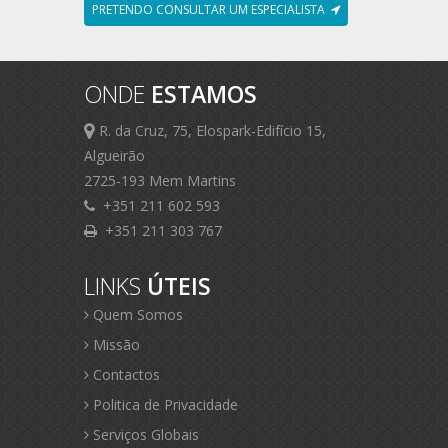
PRETENDO CONSULTAR UM ESPECIALISTA
ONDE
ESTAMOS
R. da Cruz, 75, Elospark-Edifício 15,
Algueirão
2725-193 Mem Martins
+351 211 602 593
+351 211 303 767
LINKS
ÚTEIS
Quem Somos
Missão
Contactos
Politica de Privacidade
Serviços Globais