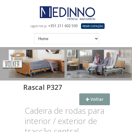
+351 211 602 593
Ligue-nos já:
PEDIR COTAÇÃO
Rascal P327
Voltar
Cadeira de rodas para
interior / exterior de
tracção central.