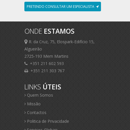
PRETENDO CONSULTAR UM ESPECIALISTA
ONDE
ESTAMOS
R. da Cruz, 75, Elospark-Edifício 15,
Algueirão
2725-193 Mem Martins
+351 211 602 593
+351 211 303 767
LINKS
ÚTEIS
Quem Somos
Missão
Contactos
Politica de Privacidade
Serviços Globais