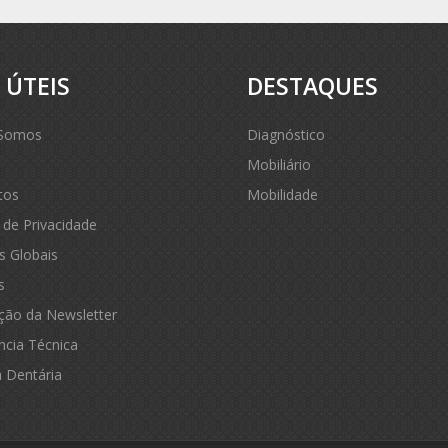
S
ÚTEIS
DESTAQUES
Somos
Diagnóstico
Mobiliário
tos
Mobilidade
a de Privacidade
s Globais
s
ção da Newsletter
ncia Técnica
 Dentária