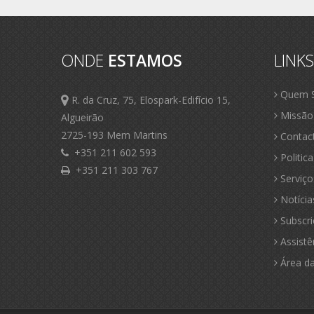
ONDE
ESTAMOS
LINK
Quem 
R. da Cruz, 75, Elospark-Edifício 15,
Missão
Algueirão
2725-193 Mem Martins
Contac
+351 211 602 593
Politic
+351 211 303 767
Serviço
Notícia
Subscri
Assistê
Área da