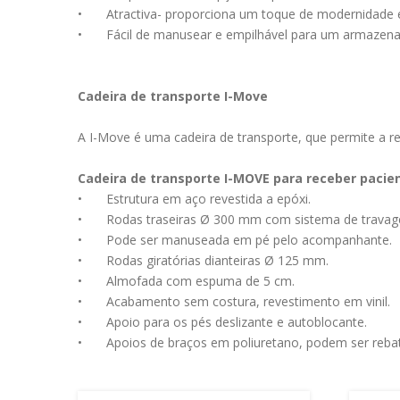
•
Atractiva- proporciona um toque de modernidade e
•
Fácil de manusear e empilhável para um armazena
Cadeira de transporte I-Move
A I-Move é uma cadeira de transporte, que permite a r
Cadeira de transporte I-MOVE para receber pacie
•
Estrutura em aço revestida a epóxi.
•
Rodas traseiras Ø 300 mm com sistema de travage
•
Pode ser manuseada em pé pelo acompanhante.
•
Rodas giratórias dianteiras Ø 125 mm.
•
Almofada com espuma de 5 cm.
•
Acabamento sem costura, revestimento em vinil.
•
Apoio para os pés deslizante e autoblocante.
•
Apoios de braços em poliuretano, podem ser rebat