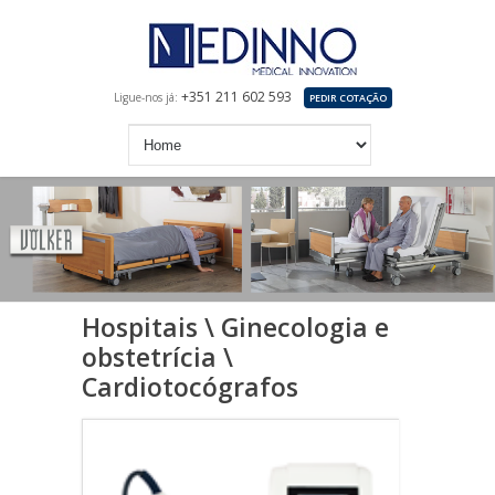
+351 211 602 593
Ligue-nos já:
PEDIR COTAÇÃO
Hospitais \ Ginecologia e
obstetrícia \
Cardiotocógrafos