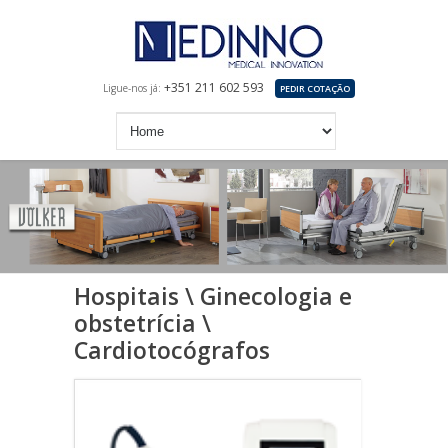
+351 211 602 593
Ligue-nos já:
PEDIR COTAÇÃO
Hospitais \ Ginecologia e
obstetrícia \
Cardiotocógrafos